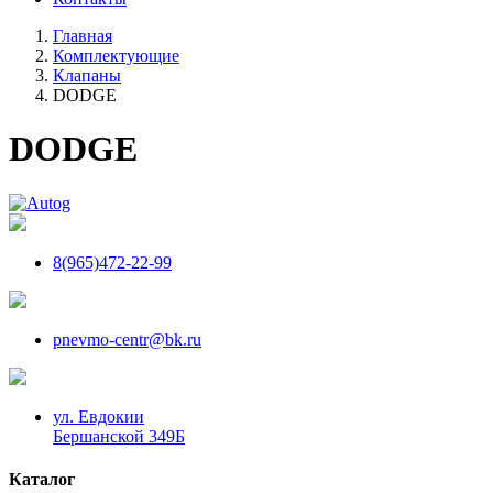
Главная
Комплектующие
Клапаны
DODGE
DODGE
8(965)472-22-99
pnevmo-centr@bk.ru
ул. Евдокии
Бершанской 349Б
Каталог